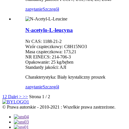
zapytanie
Szczegół
N-acetylo-L-leucyna
Nr CAS: 1188-21-2
Wzór cząsteczkowy: C8H15NO3
Masa cząsteczkowa: 173,21
NR EINECS: 214-706-3
Opakowanie: 25 kg/bęben
Standardy jakości: AJI
Charakterystyka: Biały krystaliczny proszek
zapytanie
Szczegół
1
2
Dalej >
>>
Strona 1 / 2
© Prawa autorskie - 2010-2021 : Wszelkie prawa zastrzeżone.