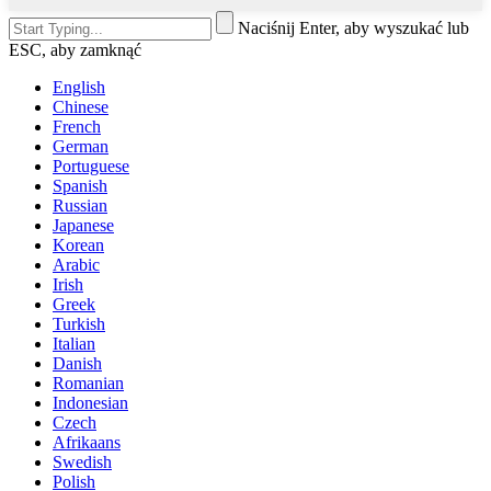
Naciśnij Enter, aby wyszukać lub
ESC, aby zamknąć
English
Chinese
French
German
Portuguese
Spanish
Russian
Japanese
Korean
Arabic
Irish
Greek
Turkish
Italian
Danish
Romanian
Indonesian
Czech
Afrikaans
Swedish
Polish