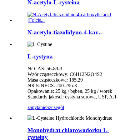
N-acetylo-L-cysteina
N-acetylo-tiazolidyno-4-kar...
L-cystyna
Nr CAS: 56-89-3
Wzór cząsteczkowy: C6H12N2O4S2
Masa cząsteczkowa: 185,29
NR EINECS: 200-296-3
Opakowanie: 25 kg / bęben, 25 kg / worek
Standardy jakości: cystyna surowa, USP, AJI
zapytanie
Szczegół
Monohydrat chlorowodorku L-
cysteiny