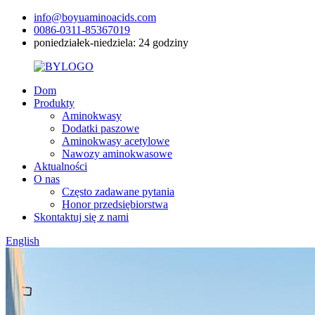
info@boyuaminoacids.com
0086-0311-85367019
poniedziałek-niedziela: 24 godziny
Dom
Produkty
Aminokwasy
Dodatki paszowe
Aminokwasy acetylowe
Nawozy aminokwasowe
Aktualności
O nas
Często zadawane pytania
Honor przedsiębiorstwa
Skontaktuj się z nami
English